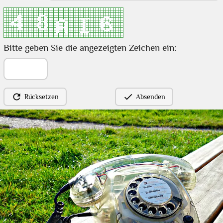
36
37
38
39
40
41
42
Bitte geben Sie die angezeigten Zeichen ein:


Rücksetzen
Absenden