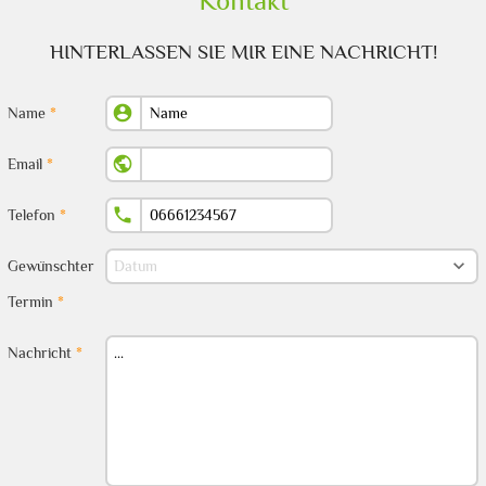
Kontakt
HINTERLASSEN SIE MIR EINE NACHRICHT!

Name

Email

Telefon

Gewünschter
YYYY




Termin
MMMM


Nachricht
DD
DD
DD
DD
DD
DD
DD
01
02
03
04
05
06
07
08
09
10
11
12
13
14
15
16
17
18
19
20
21
22
23
24
25
26
27
28
29
30
31
32
33
34
35